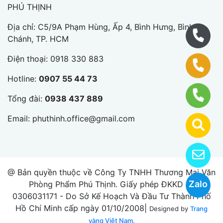
PHÚ THỊNH
Địa chỉ: C5/9A Phạm Hùng, Ấp 4, Bình Hưng, Bình
Chánh, TP. HCM
Điện thoại:
0918 330 883
Hotline:
0907 55 44 73
Tổng đài:
0938 437 889
Email:
phuthinh.office@gmail.com
@ Bản quyền thuộc về Công Ty TNHH Thương Mại Văn
Zalo
Phòng Phẩm Phú Thịnh. Giấy phép ĐKKD số
0306031171 - Do Sở Kế Hoạch Và Đầu Tư Thành Phố
Hồ Chí Minh cấp ngày 01/10/2008|
Designed by
Trang
vàng Việt Nam.