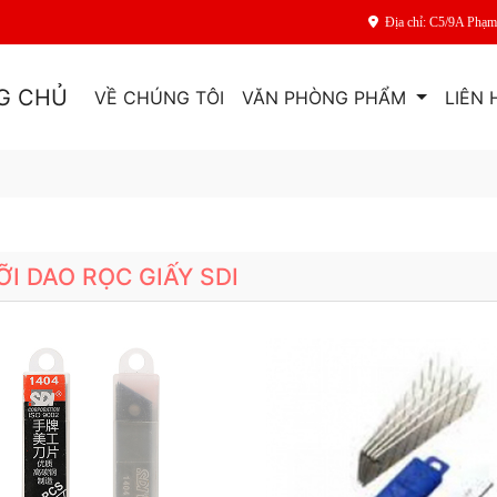
Địa chỉ: C5/9A Phạ
G CHỦ
VỀ CHÚNG TÔI
VĂN PHÒNG PHẨM
LIÊN 
ỠI DAO RỌC GIẤY SDI