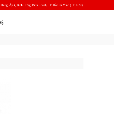
m Hùng, Ấp 4, Bình Hưng, Bình Chánh, TP. Hồ Chí Minh (TPHCM)
HỆ