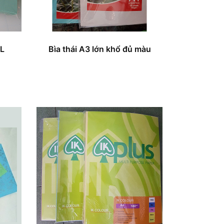
ĐL
Bìa thái A3 lớn khổ đủ màu