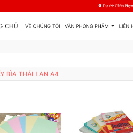
Địa chỉ: C5/9A Phạ
G CHỦ
VỀ CHÚNG TÔI
VĂN PHÒNG PHẨM
LIÊN 
ẤY BÌA THÁI LAN A4