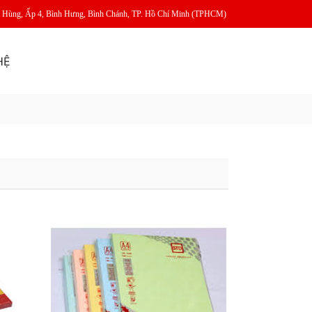
m Hùng, Ấp 4, Bình Hưng, Bình Chánh, TP. Hồ Chí Minh (TPHCM)
HỆ