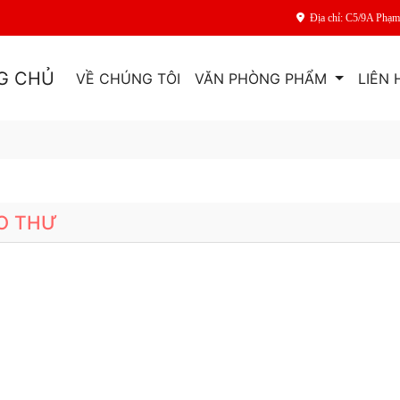
Địa chỉ: C5/9A Phạ
G CHỦ
VỀ CHÚNG TÔI
VĂN PHÒNG PHẨM
LIÊN 
O THƯ