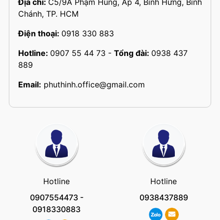
Địa chỉ:
C5/9A Phạm Hùng, Ấp 4, Bình Hưng, Bình
Chánh, TP. HCM
Điện thoại:
0918 330 883
Hotline:
0907 55 44 73
-
Tổng đài:
0938 437
889
Email:
phuthinh.office@gmail.com
Hotline
Hotline
0907554473
-
0938437889
0918330883