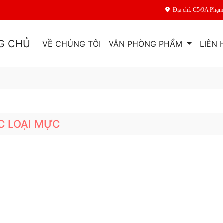
Địa chỉ: C5/9A Phạ
G CHỦ
VỀ CHÚNG TÔI
VĂN PHÒNG PHẨM
LIÊN 
C LOẠI MỰC