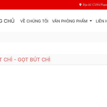
Địa chỉ: C5/9A Phạ
G CHỦ
VỀ CHÚNG TÔI
VĂN PHÒNG PHẨM
LIÊN 
T CHÌ - GỌT BÚT CHÌ