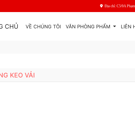
Địa chỉ: C5/9A Phạ
G CHỦ
VỀ CHÚNG TÔI
VĂN PHÒNG PHẨM
LIÊN 
NG KEO VẢI