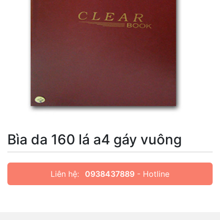
Bìa da 160 lá a4 gáy vuông
Liên hệ:
0938437889
- Hotline