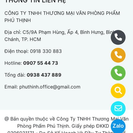
THÔNG TIN LIÊN HỆ
CÔNG TY TNHH THƯƠNG MẠI VĂN PHÒNG PHẨM
PHÚ THỊNH
Địa chỉ: C5/9A Phạm Hùng, Ấp 4, Bình Hưng, Bình
Chánh, TP. HCM
Điện thoại:
0918 330 883
Hotline:
0907 55 44 73
Tổng đài:
0938 437 889
Email:
phuthinh.office@gmail.com
@ Bản quyền thuộc về Công Ty TNHH Thương Mại Văn
Zalo
Phòng Phẩm Phú Thịnh. Giấy phép ĐKKD số