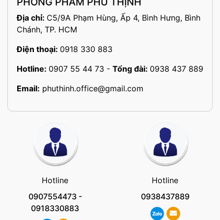
PHÒNG PHẨM PHÚ THỊNH
Địa chỉ:
C5/9A Phạm Hùng, Ấp 4, Bình Hưng, Bình
Chánh, TP. HCM
Điện thoại:
0918 330 883
Hotline:
0907 55 44 73
-
Tổng đài:
0938 437 889
Email:
phuthinh.office@gmail.com
Hotline
Hotline
0907554473
-
0938437889
0918330883