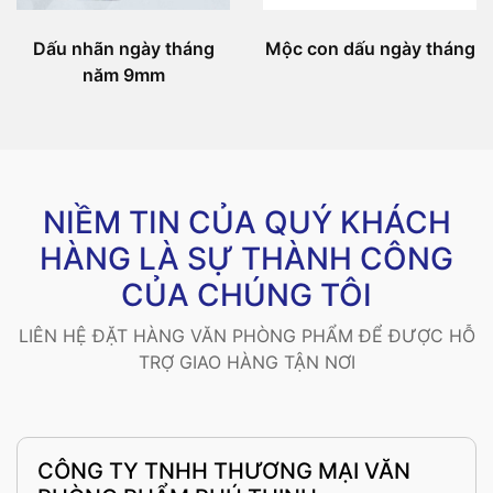
Dấu nhãn ngày tháng
Mộc con dấu ngày tháng
năm 9mm
NIỀM TIN CỦA QUÝ KHÁCH
HÀNG LÀ SỰ THÀNH CÔNG
CỦA CHÚNG TÔI
LIÊN HỆ ĐẶT HÀNG VĂN PHÒNG PHẨM ĐỂ ĐƯỢC HỖ
TRỢ GIAO HÀNG TẬN NƠI
CÔNG TY TNHH THƯƠNG MẠI VĂN