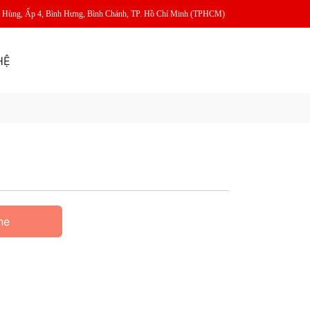
m Hùng, Ấp 4, Bình Hưng, Bình Chánh, TP. Hồ Chí Minh (TPHCM)
HỆ
ne