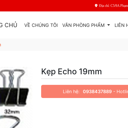
Địa chỉ: C5/9A Phạ
G CHỦ
VỀ CHÚNG TÔI
VĂN PHÒNG PHẨM
LIÊN 
m
Kẹp Echo 19mm
Liên hệ:
0938437889
- Hotli