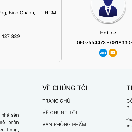
ng, Bình Chánh, TP. HCM
Hotline
 437 889
0907554473
-
0918330
VỀ CHÚNG TÔI
T
TRANG CHỦ
C
P
VỀ CHÚNG TÔI
à nhà sản
Đị
thời phân
VĂN PHÒNG PHẨM
Bì
iên Long,