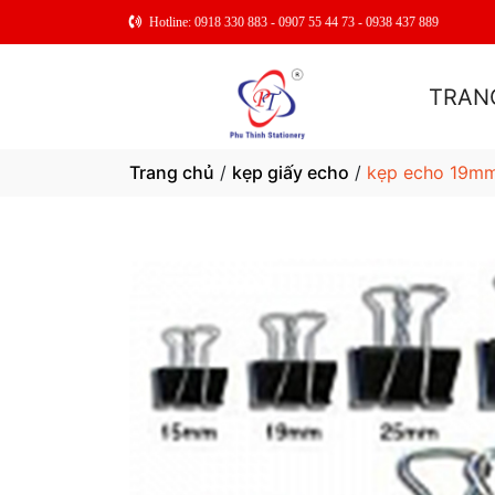
Hotline: 0918 330 883 - 0907 55 44 73 - 0938 437 889
TRAN
Trang chủ
/
kẹp giấy echo
/
kẹp echo 19m