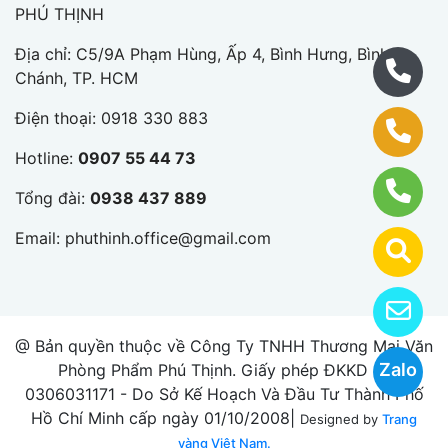
PHÚ THỊNH
Địa chỉ: C5/9A Phạm Hùng, Ấp 4, Bình Hưng, Bình
Chánh, TP. HCM
Điện thoại:
0918 330 883
Hotline:
0907 55 44 73
Tổng đài:
0938 437 889
Email:
phuthinh.office@gmail.com
@ Bản quyền thuộc về Công Ty TNHH Thương Mại Văn
Zalo
Phòng Phẩm Phú Thịnh. Giấy phép ĐKKD số
0306031171 - Do Sở Kế Hoạch Và Đầu Tư Thành Phố
Hồ Chí Minh cấp ngày 01/10/2008|
Designed by
Trang
vàng Việt Nam.