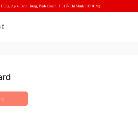
m Hùng, Ấp 4, Bình Hưng, Bình Chánh, TP. Hồ Chí Minh (TPHCM)
HỆ
ard
ne