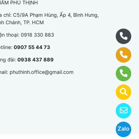
HẨM PHÚ THỊNH
a chỉ: C5/9A Phạm Hùng, Ấp 4, Bình Hưng,
nh Chánh, TP. HCM
ện thoại:
0918 330 883
tline:
0907 55 44 73
ng đài:
0938 437 889
ail:
phuthinh.office@gmail.com
Zalo