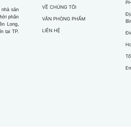
P
VỀ CHÚNG TÔI
à nhà sản
Đị
thời phân
VĂN PHÒNG PHẨM
Bì
iên Long,
LIÊN HỆ
n tại TP.
Đi
Ho
Tổ
Em