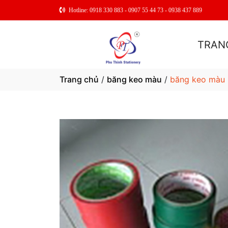
Hotline: 0918 330 883 - 0907 55 44 73 - 0938 437 889
TRAN
Trang chủ
/
băng keo màu
/
băng keo màu 