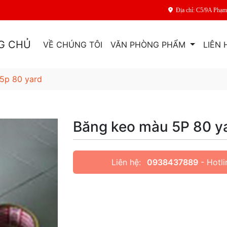
Địa chỉ: C5/9A Phạ
G CHỦ
VỀ CHÚNG TÔI
VĂN PHÒNG PHẨM
LIÊN 
5p 80 yard
Băng keo màu 5P 80 y
Liên hệ:
0938437889
- Hotli