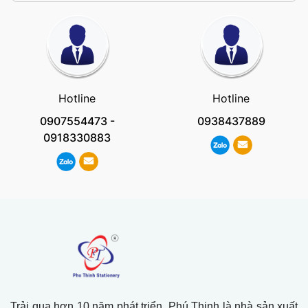
Hotline
Hotline
0907554473
-
0938437889
0918330883
Trải qua hơn 10 năm phát triển, Phú Thịnh là nhà sản xuất