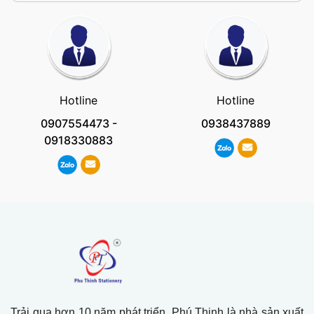
Hotline
Hotline
0907554473
-
0938437889
0918330883
Trải qua hơn 10 năm phát triển, Phú Thịnh là nhà sản xuất