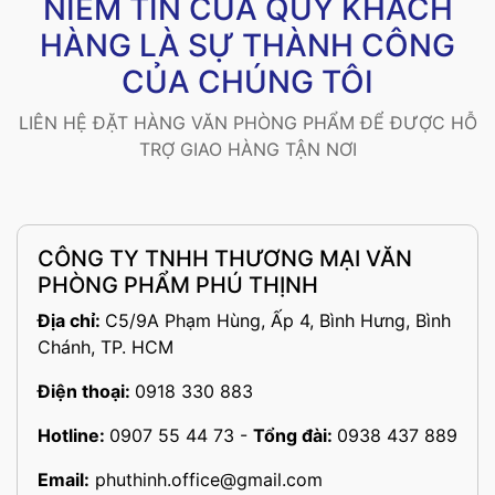
NIỀM TIN CỦA QUÝ KHÁCH
HÀNG LÀ SỰ THÀNH CÔNG
CỦA CHÚNG TÔI
LIÊN HỆ ĐẶT HÀNG VĂN PHÒNG PHẨM ĐỂ ĐƯỢC HỖ
TRỢ GIAO HÀNG TẬN NƠI
CÔNG TY TNHH THƯƠNG MẠI VĂN
PHÒNG PHẨM PHÚ THỊNH
Địa chỉ:
C5/9A Phạm Hùng, Ấp 4, Bình Hưng, Bình
Chánh, TP. HCM
Điện thoại:
0918 330 883
Hotline:
0907 55 44 73
-
Tổng đài:
0938 437 889
Email:
phuthinh.office@gmail.com