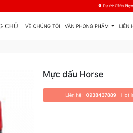
Địa chỉ: C5/9A Phạ
G CHỦ
VỀ CHÚNG TÔI
VĂN PHÒNG PHẨM
LIÊN 
e
Mực dấu Horse
Liên hệ:
0938437889
- Hotli