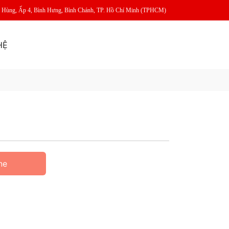
m Hùng, Ấp 4, Bình Hưng, Bình Chánh, TP. Hồ Chí Minh (TPHCM)
HỆ
ne