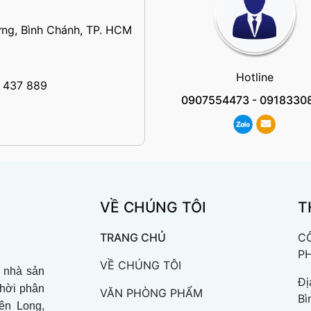
ng, Bình Chánh, TP. HCM
Hotline
 437 889
0907554473
-
0918330
VỀ CHÚNG TÔI
T
TRANG CHỦ
C
P
VỀ CHÚNG TÔI
à nhà sản
Đị
thời phân
VĂN PHÒNG PHẨM
Bì
iên Long,