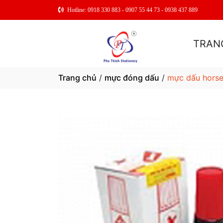
Hotline: 0918 330 883 - 0907 55 44 73 - 0938 437 889
TRAN
Trang chủ
/
mực đóng dấu
/
mực dấu hors