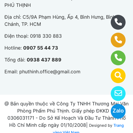
PHÚ THỊNH
Địa chỉ: C5/9A Phạm Hùng, Ấp 4, Bình Hưng, Bình
Chánh, TP. HCM
Điện thoại:
0918 330 883
Hotline:
0907 55 44 73
Tổng đài:
0938 437 889
Email:
phuthinh.office@gmail.com
@ Bản quyền thuộc về Công Ty TNHH Thương Mại Văn
Zalo
Phòng Phẩm Phú Thịnh. Giấy phép ĐKKD số
0306031171 - Do Sở Kế Hoạch Và Đầu Tư Thành Phố
Hồ Chí Minh cấp ngày 01/10/2008|
Designed by
Trang
vàng Việt Nam.