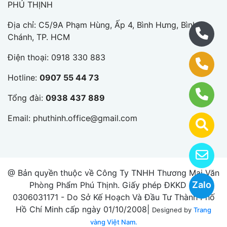
PHÚ THỊNH
Địa chỉ: C5/9A Phạm Hùng, Ấp 4, Bình Hưng, Bình
Chánh, TP. HCM
Điện thoại:
0918 330 883
Hotline:
0907 55 44 73
Tổng đài:
0938 437 889
Email:
phuthinh.office@gmail.com
@ Bản quyền thuộc về Công Ty TNHH Thương Mại Văn
Zalo
Phòng Phẩm Phú Thịnh. Giấy phép ĐKKD số
0306031171 - Do Sở Kế Hoạch Và Đầu Tư Thành Phố
Hồ Chí Minh cấp ngày 01/10/2008|
Designed by
Trang
vàng Việt Nam.