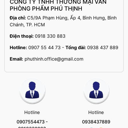
CÔNG TY TNHH THƯƠNG MẠI VĂN
PHÒNG PHẨM PHÚ THỊNH
Địa chỉ:
C5/9A Phạm Hùng, Ấp 4, Bình Hưng, Bình
Chánh, TP. HCM
Điện thoại:
0918 330 883
Hotline:
0907 55 44 73
-
Tổng đài:
0938 437 889
Email:
phuthinh.office@gmail.com
Hotline
Hotline
0907554473
-
0938437889