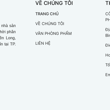
VỀ CHÚNG TÔI
T
TRANG CHỦ
C
P
VỀ CHÚNG TÔI
à nhà sản
Đị
thời phân
VĂN PHÒNG PHẨM
Bì
iên Long,
LIÊN HỆ
n tại TP.
Đi
Ho
Tổ
Em