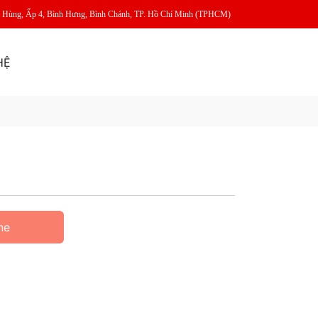
m Hùng, Ấp 4, Bình Hưng, Bình Chánh, TP. Hồ Chí Minh (TPHCM)
HỆ
ne