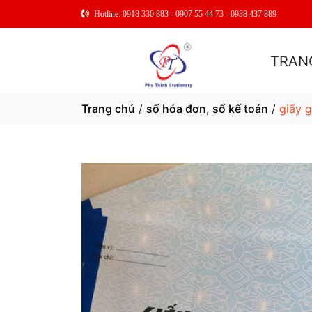
Hotline: 0918 330 883 - 0907 55 44 73 - 0938 437 889
TRAN
Trang chủ
/
số hóa đơn, sổ kế toán
/
giấy g