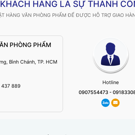
Ý KHÁCH HÀNG LÀ SỰ THÀNH CÔ
ĐẶT HÀNG VĂN PHÒNG PHẨM ĐỂ ĐƯỢC HỖ TRỢ GIAO HÀN
VĂN PHÒNG PHẨM
ng, Bình Chánh, TP. HCM
Hotline
 437 889
0907554473
-
0918330