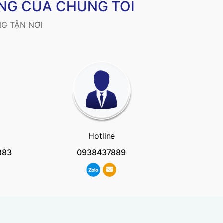
NG CỦA CHÚNG TÔI
G TẬN NƠI
Hotline
883
0938437889