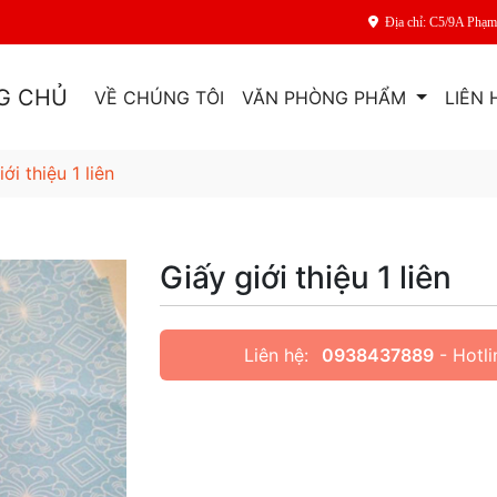
Địa chỉ: C5/9A Phạ
G CHỦ
VỀ CHÚNG TÔI
VĂN PHÒNG PHẨM
LIÊN 
iới thiệu 1 liên
Giấy giới thiệu 1 liên
Liên hệ:
0938437889
- Hotli