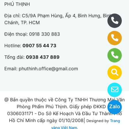
PHÚ THỊNH
Địa chỉ: C5/9A Phạm Hùng, Ấp 4, Bình Hưng, Bình
Chánh, TP. HCM
Điện thoại:
0918 330 883
Hotline:
0907 55 44 73
Tổng đài:
0938 437 889
Email:
phuthinh.office@gmail.com
@ Bản quyền thuộc về Công Ty TNHH Thương Mại Văn
Zalo
Phòng Phẩm Phú Thịnh. Giấy phép ĐKKD số
0306031171 - Do Sở Kế Hoạch Và Đầu Tư Thành Phố
Hồ Chí Minh cấp ngày 01/10/2008|
Designed by
Trang
vàng Việt Nam.