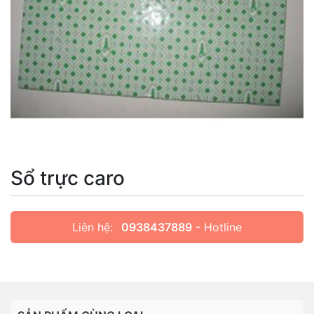
Sổ trực caro
Liên hệ:
0938437889
- Hotline