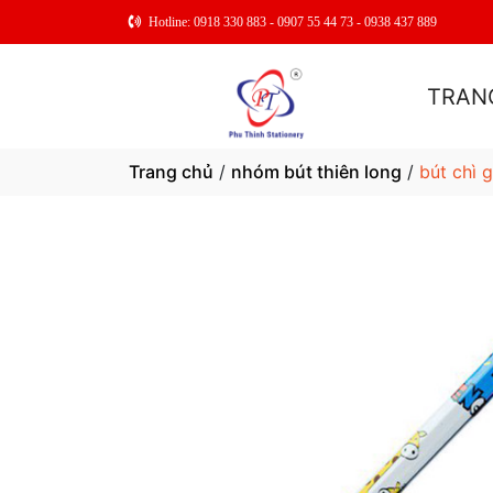
Hotline: 0918 330 883 - 0907 55 44 73 - 0938 437 889
TRAN
Trang chủ
/
nhóm bút thiên long
/
bút chì g