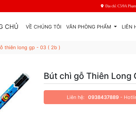
Địa chỉ: C5/9A Phạ
G CHỦ
VỀ CHÚNG TÔI
VĂN PHÒNG PHẨM
LIÊN 
ỗ thiên long gp - 03 ( 2b )
Bút chì gỗ Thiên Long 
Liên hệ:
0938437889
- Hotli