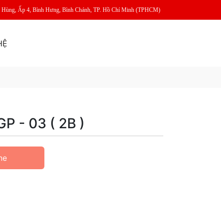
m Hùng, Ấp 4, Bình Hưng, Bình Chánh, TP. Hồ Chí Minh (TPHCM)
HỆ
GP - 03 ( 2B )
ne